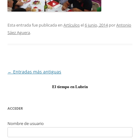
Esta entrada fue publicada en
Artículos
el
6 junio, 2014
por
Antonio
Sáez Aguera
.
Navegación
←
Entradas más antiguas
de
El tiempo en Lubrín
entradas
ACCEDER
Nombre de usuario