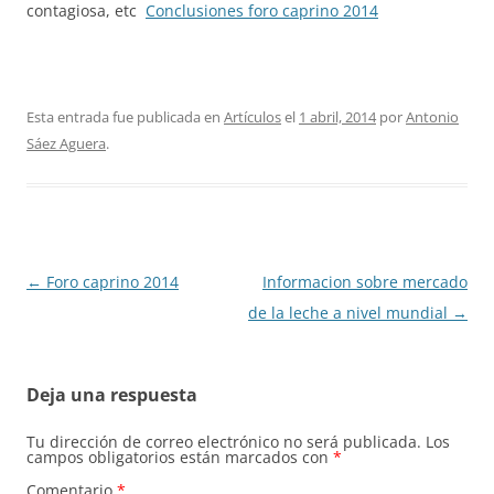
contagiosa, etc
Conclusiones foro caprino 2014
Esta entrada fue publicada en
Artículos
el
1 abril, 2014
por
Antonio
Sáez Aguera
.
Navegación
←
Foro caprino 2014
Informacion sobre mercado
de
de la leche a nivel mundial
→
entradas
Deja una respuesta
Tu dirección de correo electrónico no será publicada.
Los
campos obligatorios están marcados con
*
Comentario
*